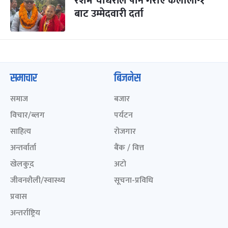
रेशम चौधरीले पनि गराए कैलाली-१
बाट उम्मेदवारी दर्ता
समाचार
बिजनेस
समाज
बजार
विचार/ब्लग
पर्यटन
साहित्य
रोजगार
अन्तर्वार्ता
बैंक / वित्त
खेलकुद़़
अटो
जीवनशैली/स्वास्थ्य
सूचना-प्रविधि
प्रवास
अन्तर्राष्ट्रिय