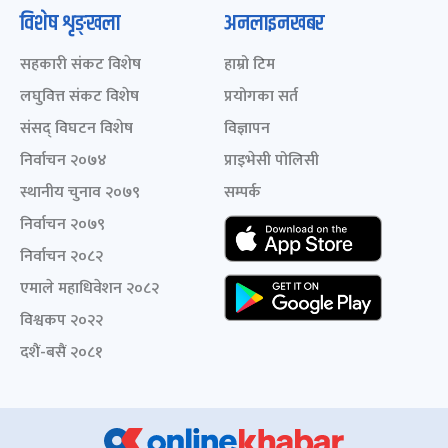
विशेष शृङ्खला
अनलाइनखबर
सहकारी संकट विशेष
हाम्रो टिम
लघुवित्त संकट विशेष
प्रयोगका सर्त
संसद् विघटन विशेष
विज्ञापन
निर्वाचन २०७४
प्राइभेसी पोलिसी
स्थानीय चुनाव २०७९
सम्पर्क
निर्वाचन २०७९
निर्वाचन २०८२
एमाले महाधिवेशन २०८२
विश्वकप २०२२
दशैं-बसैं २०८१