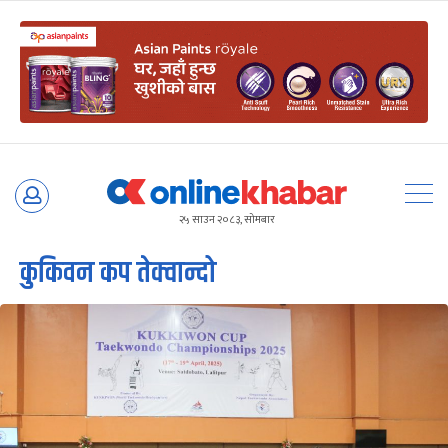
Skip
to
२५ साउन २०८३, सोमबार
content
कुकिवन कप तेक्वान्दो