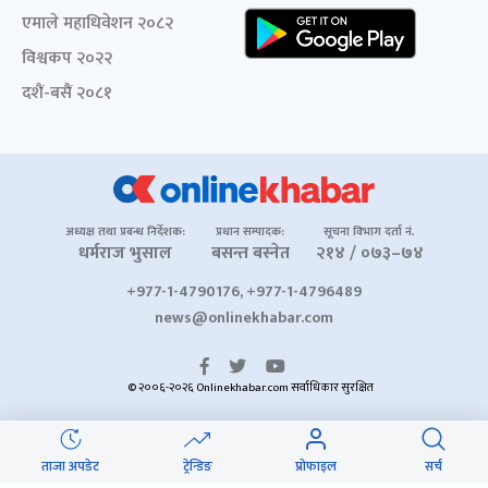
एमाले महाधिवेशन २०८२
विश्वकप २०२२
दशैं-बसैं २०८१
अध्यक्ष तथा प्रबन्ध निर्देशक:
प्रधान सम्पादक:
सूचना विभाग दर्ता नं.
धर्मराज भुसाल
बसन्त बस्नेत
२१४ / ०७३–७४
+977-1-4790176, +977-1-4796489
news@onlinekhabar.com
© २००६-२०२६ Onlinekhabar.com सर्वाधिकार सुरक्षित
ताजा अपडेट
ट्रेन्डिङ
प्रोफाइल
सर्च