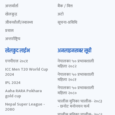
अन्तर्वार्ता
बैंक / वित्त
खेलकुद़़
अटो
जीवनशैली/स्वास्थ्य
सूचना-प्रविधि
प्रवास
अन्तर्राष्ट्रिय
खेलकुद लाईभ
अनलाइनखबर सूची
एनपीएल २०८१
नेपालका ५० प्रभावशाली
महिला २०८२
ICC Men T20 World Cup
2024
नेपालका ५० प्रभावशाली
महिला २०८१
IPL 2024
नेपालका ५० प्रभावशाली
Aaha RARA Pokhara
महिला २०८०
gold cup
चालीस मुनिका चालीस- २०८३
Nepal Super League -
- छनोट मनोनयन फर्म
2080
चालीस मुनिका चालीस- २०८२