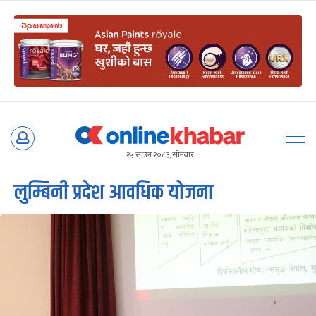
Skip
to
२५ साउन २०८३, सोमबार
content
लुम्बिनी प्रदेश आवधिक योजना