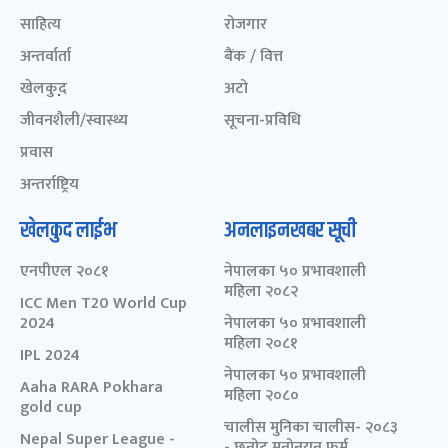
साहित्य
रोजगार
अन्तर्वार्ता
बैंक / वित्त
खेलकुद़़
अटो
जीवनशैली/स्वास्थ्य
सूचना-प्रविधि
प्रवास
अन्तर्राष्ट्रिय
खेलकुद लाईभ
अनलाइनखबर सूची
एनपीएल २०८१
नेपालका ५० प्रभावशाली
महिला २०८२
ICC Men T20 World Cup
2024
नेपालका ५० प्रभावशाली
महिला २०८१
IPL 2024
नेपालका ५० प्रभावशाली
Aaha RARA Pokhara
महिला २०८०
gold cup
चालीस मुनिका चालीस- २०८३
Nepal Super League -
- छनोट मनोनयन फर्म