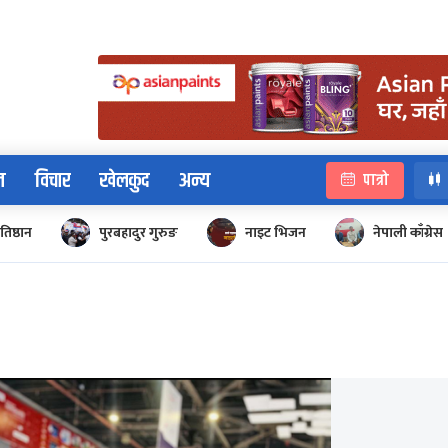
न
विचार
खेलकुद
अन्य
पात्रो
रतिष्ठान
पुरबहादुर गुरुङ
नाइट भिजन
नेपाली काँग्रेस