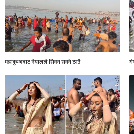
महाकुम्भबाट नेपालले सिक्न सक्ने ठाउँ
गं