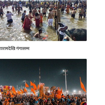
गारामदेखि गंगासम्म