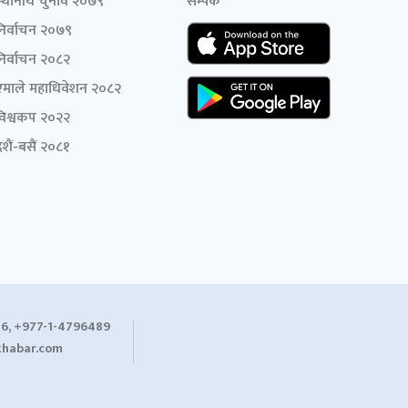
स्थानीय चुनाव २०७९
सम्पर्क
निर्वाचन २०७९
निर्वाचन २०८२
एमाले महाधिवेशन २०८२
विश्वकप २०२२
शैं-बसैं २०८१
6, +977-1-4796489
habar.com