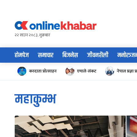
Skip
to
content
२२ साउन २०८३, शुक्रबार
होमपेज
समाचार
बिजनेस
जीवनशैली
मनोरञ्ज
करदाता प्रोत्साहन
एमाले-संकट
नेपाल प्रज्ञा प्
महाकुम्भ