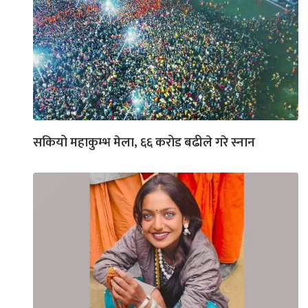
सकियो महाकुम्भ मेला, ६६ करोड बढीले गरे स्नान