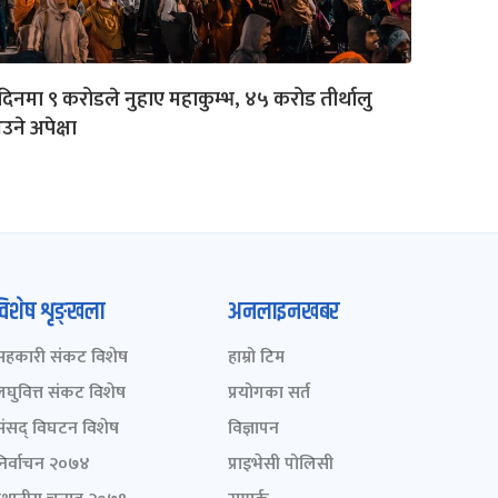
दिनमा ९ करोडले नुहाए महाकुम्भ, ४५ करोड तीर्थालु
ने अपेक्षा
विशेष शृङ्खला
अनलाइनखबर
सहकारी संकट विशेष
हाम्रो टिम
लघुवित्त संकट विशेष
प्रयोगका सर्त
संसद् विघटन विशेष
विज्ञापन
निर्वाचन २०७४
प्राइभेसी पोलिसी