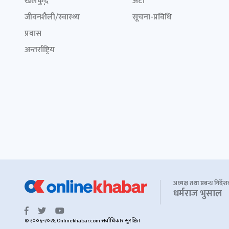
खेलकुद़़
अटो
जीवनशैली/स्वास्थ्य
सूचना-प्रविधि
प्रवास
अन्तर्राष्ट्रिय
अध्यक्ष तथा प्रबन्ध निर्दे
धर्मराज भुसाल
© २००६-२०२६ Onlinekhabar.com सर्वाधिकार सुरक्षित