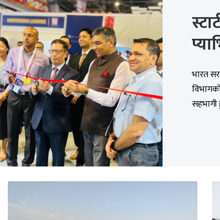
स्टा
प्या
भारत सरक
विभागको
सहभागी ह