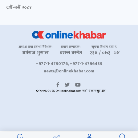
दशैं-बसैं २०८१
अध्यक्ष तथा प्रबन्ध निर्देशक:
प्रधान सम्पादक:
सूचना विभाग दर्ता नं.
धर्मराज भुसाल
बसन्त बस्नेत
२१४ / ०७३–७४
+977-1-4790176, +977-1-4796489
news@onlinekhabar.com
© २००६-२०२६ Onlinekhabar.com सर्वाधिकार सुरक्षित