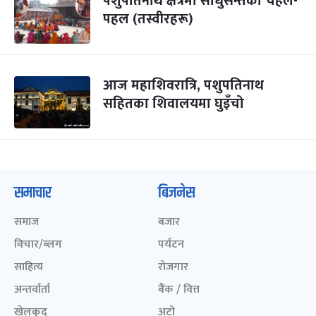
पशुपतिनाथ क्षेत्रमा साधुसन्तको चहल-
पहल (तस्वीरहरू)
आज महाशिवरात्रि, पशुपतिनाथ
सहितका शिवालयमा घुइँचो
समाचार
बिजनेस
समाज
बजार
विचार/ब्लग
पर्यटन
साहित्य
रोजगार
अन्तर्वार्ता
बैंक / वित्त
खेलकुद़़
अटो