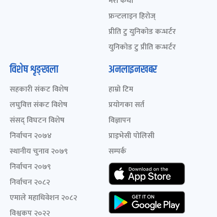
मेरो कथा
फ्रन्टलाइन हिरोज्
प्रीति टु युनिकोड कन्भर्टर
युनिकोड टु प्रीति कन्भर्टर
विशेष शृङ्खला
अनलाइनखबर
सहकारी संकट विशेष
हाम्रो टिम
लघुवित्त संकट विशेष
प्रयोगका सर्त
संसद् विघटन विशेष
विज्ञापन
निर्वाचन २०७४
प्राइभेसी पोलिसी
स्थानीय चुनाव २०७९
सम्पर्क
निर्वाचन २०७९
निर्वाचन २०८२
एमाले महाधिवेशन २०८२
विश्वकप २०२२