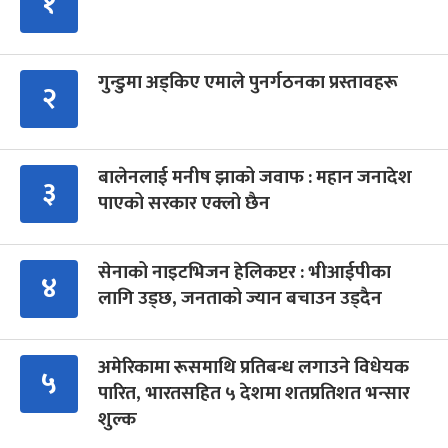
१
गुन्डुमा अड्किए एमाले पुनर्गठनका प्रस्तावहरू
२
बालेनलाई मनीष झाको जवाफ : महान जनादेश
३
पाएको सरकार एक्लो छैन
सेनाको नाइटभिजन हेलिकप्टर : भीआईपीका
४
लागि उड्छ, जनताको ज्यान बचाउन उड्दैन
अमेरिकामा रूसमाथि प्रतिबन्ध लगाउने विधेयक
५
पारित, भारतसहित ५ देशमा शतप्रतिशत भन्सार
शुल्क