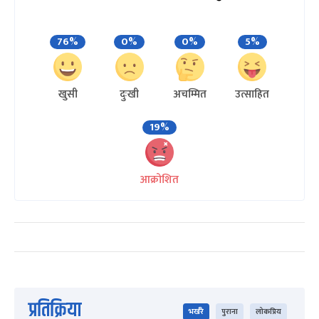
76%
0%
0%
5%
खुसी
दुःखी
अचम्मित
उत्साहित
19%
आक्रोशित
प्रतिक्रिया
भर्खरै
पुराना
लोकप्रिय