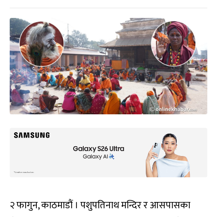
२ फागुन, काठमाडौं । पशुपतिनाथ मन्दिर र आसपासका