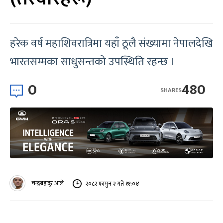
हरेक वर्ष महाशिवरात्रिमा यहाँ ठूलै संख्यामा नेपालदेखि
भारतसम्मका साधुसन्तको उपस्थिति रहन्छ ।
0
480
SHARES
चन्द्रबहादुर आले
२०८२ फागुन २ गते ११:०४