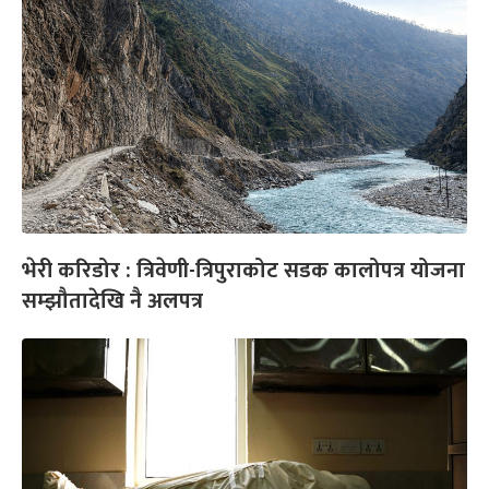
भेरी करिडोर : त्रिवेणी-त्रिपुराकोट सडक कालोपत्र योजना
सम्झौतादेखि नै अलपत्र