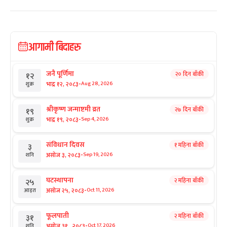
आगामी बिदाहरु
जनै पूर्णिमा
२० दिन बाँकी
१२
-
भाद्र १२, २०८३
Aug 28, 2026
शुक्र
श्रीकृष्ण जन्माष्टमी व्रत
२७ दिन बाँकी
१९
-
भाद्र १९, २०८३
Sep 4, 2026
शुक्र
संविधान दिवस
१ महिना बाँकी
३
-
असोज ३, २०८३
Sep 19, 2026
शनि
घटस्थापना
२ महिना बाँकी
२५
-
असोज २५, २०८३
Oct 11, 2026
आइत
फूलपाती
२ महिना बाँकी
३१
-
असोज ३१ , २०८३
Oct 17, 2026
शनि