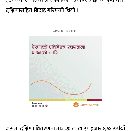
३८९ जना साधुसन्त आएका थिए । उनीहरूलाई वर्गीकृत गरी
दक्षिणासहित बिदाइ गरिएको थियो ।
जसमा दक्षिणा वितरणमा मात्र २० लाख ५८ हजार ६७१ रुपैयाँ