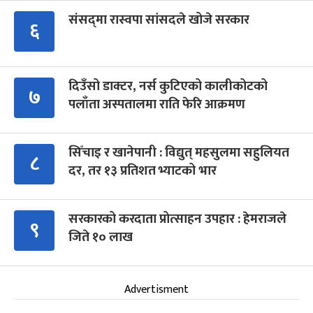
संसद्‍मा रास्वपा सांसदले खोजे सरकार
६
दिउँसो डाक्टर, नर्स कुटिएको कालीकोटको
७
पलाँता अस्पतालमा राति फेरि आक्रमण
सिँचाइ र खानेपानी : विद्युत् महसुलमा सहुलियत
८
दर, तर १३ प्रतिशत भ्याटको भार
सरकारको करदाता प्रोत्साहन उपहार : हेमराजले
९
जिते १० लाख
Advertisment