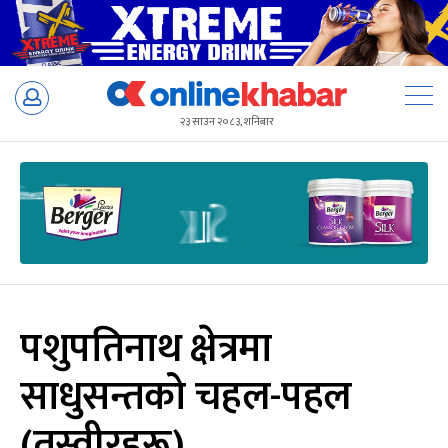
Skip
to
२३ साउन २०८३, शनिबार
content
पशुपतिनाथ क्षेत्रमा
साधुसन्तको चहल-पहल
(तस्वीरहरू)