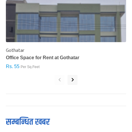
Gothatar
S
Office Space for Rent at Gothatar
H
Rs. 55
R
Per Sq.Feet
‹
›
सम्बन्धित खबर