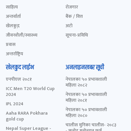
साहित्य
रोजगार
अन्तर्वार्ता
बैंक / वित्त
खेलकुद़़
अटो
जीवनशैली/स्वास्थ्य
सूचना-प्रविधि
प्रवास
अन्तर्राष्ट्रिय
खेलकुद लाईभ
अनलाइनखबर सूची
एनपीएल २०८१
नेपालका ५० प्रभावशाली
महिला २०८२
ICC Men T20 World Cup
2024
नेपालका ५० प्रभावशाली
महिला २०८१
IPL 2024
नेपालका ५० प्रभावशाली
Aaha RARA Pokhara
महिला २०८०
gold cup
चालीस मुनिका चालीस- २०८३
Nepal Super League -
- छनोट मनोनयन फर्म