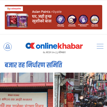
Skip
to
२५ साउन २०८३, सोमबार
content
बजार तह निर्धारण समिति