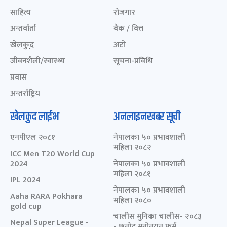
साहित्य
रोजगार
अन्तर्वार्ता
बैंक / वित्त
खेलकुद़़
अटो
जीवनशैली/स्वास्थ्य
सूचना-प्रविधि
प्रवास
अन्तर्राष्ट्रिय
खेलकुद लाईभ
अनलाइनखबर सूची
एनपीएल २०८१
नेपालका ५० प्रभावशाली
महिला २०८२
ICC Men T20 World Cup
2024
नेपालका ५० प्रभावशाली
महिला २०८१
IPL 2024
नेपालका ५० प्रभावशाली
Aaha RARA Pokhara
महिला २०८०
gold cup
चालीस मुनिका चालीस- २०८३
Nepal Super League -
- छनोट मनोनयन फर्म