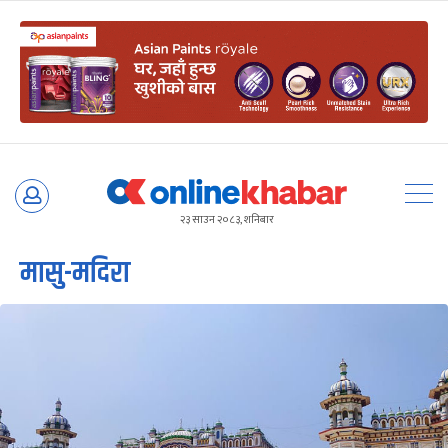
Skip
to
२३ साउन २०८३, शनिबार
content
मासु-मदिरा