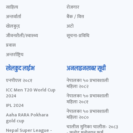
साहित्य
रोजगार
अन्तर्वार्ता
बैंक / वित्त
खेलकुद़़
अटो
जीवनशैली/स्वास्थ्य
सूचना-प्रविधि
प्रवास
अन्तर्राष्ट्रिय
खेलकुद लाईभ
अनलाइनखबर सूची
एनपीएल २०८१
नेपालका ५० प्रभावशाली
महिला २०८२
ICC Men T20 World Cup
2024
नेपालका ५० प्रभावशाली
महिला २०८१
IPL 2024
नेपालका ५० प्रभावशाली
Aaha RARA Pokhara
महिला २०८०
gold cup
चालीस मुनिका चालीस- २०८३
Nepal Super League -
- छनोट मनोनयन फर्म