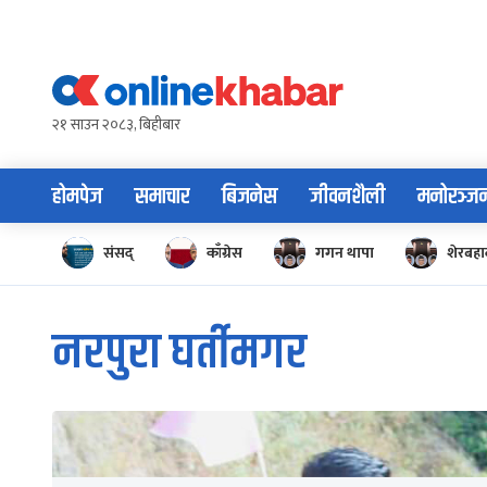
Skip
to
content
२१ साउन २०८३, बिहीबार
होमपेज
समाचार
बिजनेस
जीवनशैली
मनोरञ्ज
संसद्
काँग्रेस
गगन थापा
शेरबहाद
नरपुरा घर्तीमगर