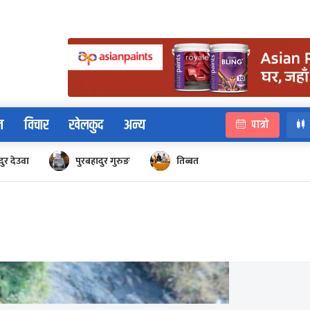
न
विचार
खेलकुद
अन्य
पात्रो
ुर देउवा
पुरबहादुर गुरुङ
तिब्बत