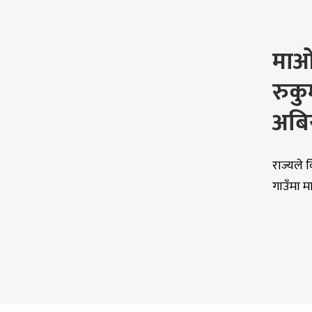
माओ
रुक
अबिर
राज्यले 
गाउँमा म