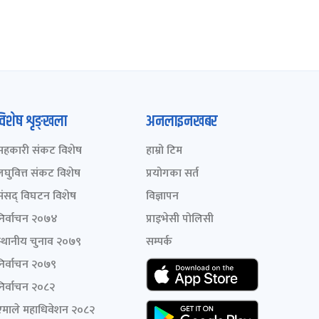
विशेष शृङ्खला
अनलाइनखबर
सहकारी संकट विशेष
हाम्रो टिम
लघुवित्त संकट विशेष
प्रयोगका सर्त
संसद् विघटन विशेष
विज्ञापन
निर्वाचन २०७४
प्राइभेसी पोलिसी
स्थानीय चुनाव २०७९
सम्पर्क
निर्वाचन २०७९
निर्वाचन २०८२
एमाले महाधिवेशन २०८२