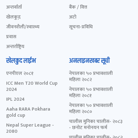
अन्तर्वार्ता
बैंक / वित्त
खेलकुद़़
अटो
जीवनशैली/स्वास्थ्य
सूचना-प्रविधि
प्रवास
अन्तर्राष्ट्रिय
खेलकुद लाईभ
अनलाइनखबर सूची
एनपीएल २०८१
नेपालका ५० प्रभावशाली
महिला २०८२
ICC Men T20 World Cup
2024
नेपालका ५० प्रभावशाली
महिला २०८१
IPL 2024
नेपालका ५० प्रभावशाली
Aaha RARA Pokhara
महिला २०८०
gold cup
चालीस मुनिका चालीस- २०८३
Nepal Super League -
- छनोट मनोनयन फर्म
2080
चालीस मुनिका चालीस- २०८२