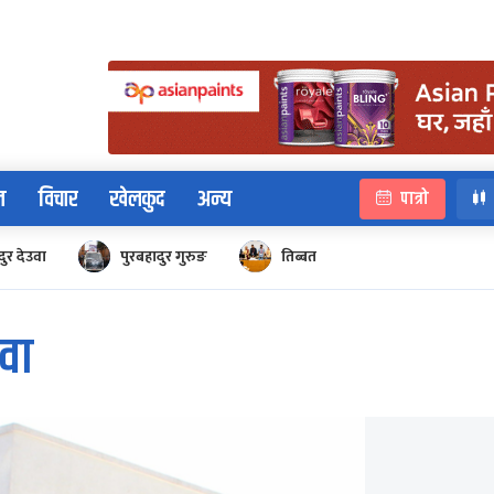
न
विचार
खेलकुद
अन्य
पात्रो
ुर देउवा
पुरबहादुर गुरुङ
तिब्बत
ेवा