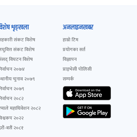
विशेष शृङ्खला
अनलाइनखबर
सहकारी संकट विशेष
हाम्रो टिम
लघुवित्त संकट विशेष
प्रयोगका सर्त
संसद् विघटन विशेष
विज्ञापन
निर्वाचन २०७४
प्राइभेसी पोलिसी
स्थानीय चुनाव २०७९
सम्पर्क
निर्वाचन २०७९
निर्वाचन २०८२
एमाले महाधिवेशन २०८२
विश्वकप २०२२
शैं-बसैं २०८१