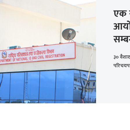
एक 
आयो 
सम्ब
३० वैशाख
परिचयपत्