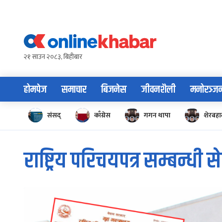
Skip
to
content
२१ साउन २०८३, बिहीबार
होमपेज
समाचार
बिजनेस
जीवनशैली
मनोरञ्ज
संसद्
काँग्रेस
गगन थापा
शेरबहाद
राष्ट्रिय परिचयपत्र सम्बन्धी स