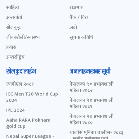
साहित्य
रोजगार
अन्तर्वार्ता
बैंक / वित्त
खेलकुद़़
अटो
जीवनशैली/स्वास्थ्य
सूचना-प्रविधि
प्रवास
अन्तर्राष्ट्रिय
खेलकुद लाईभ
अनलाइनखबर सूची
एनपीएल २०८१
नेपालका ५० प्रभावशाली
महिला २०८२
ICC Men T20 World Cup
2024
नेपालका ५० प्रभावशाली
महिला २०८१
IPL 2024
नेपालका ५० प्रभावशाली
Aaha RARA Pokhara
महिला २०८०
gold cup
चालीस मुनिका चालीस- २०८३
Nepal Super League -
- छनोट मनोनयन फर्म