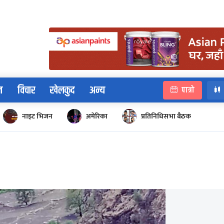
न
विचार
खेलकुद
अन्य
पात्रो
नाइट भिजन
अमेरिका
प्रतिनिधिसभा बैठक