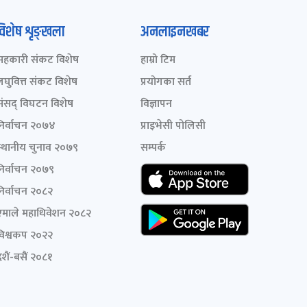
विशेष शृङ्खला
अनलाइनखबर
सहकारी संकट विशेष
हाम्रो टिम
लघुवित्त संकट विशेष
प्रयोगका सर्त
संसद् विघटन विशेष
विज्ञापन
निर्वाचन २०७४
प्राइभेसी पोलिसी
स्थानीय चुनाव २०७९
सम्पर्क
निर्वाचन २०७९
निर्वाचन २०८२
एमाले महाधिवेशन २०८२
विश्वकप २०२२
शैं-बसैं २०८१