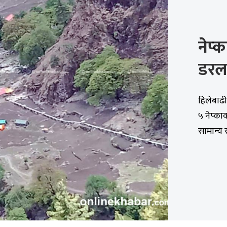
नेप्
डरला
हिलेबाढी
५ नेप्का
सामान्य र