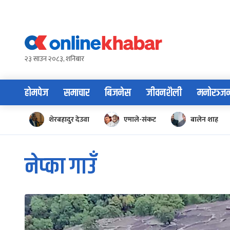
Skip
to
content
२३ साउन २०८३, शनिबार
होमपेज
समाचार
बिजनेस
जीवनशैली
मनोरञ्ज
शेरबहादुर देउवा
एमाले-संकट
बालेन शाह
नेप्का गाउँ