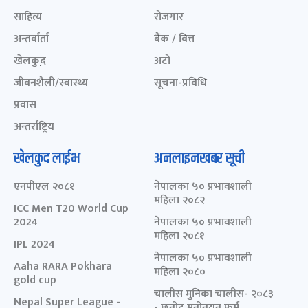
साहित्य
रोजगार
अन्तर्वार्ता
बैंक / वित्त
खेलकुद़़
अटो
जीवनशैली/स्वास्थ्य
सूचना-प्रविधि
प्रवास
अन्तर्राष्ट्रिय
खेलकुद लाईभ
अनलाइनखबर सूची
एनपीएल २०८१
नेपालका ५० प्रभावशाली
महिला २०८२
ICC Men T20 World Cup
2024
नेपालका ५० प्रभावशाली
महिला २०८१
IPL 2024
नेपालका ५० प्रभावशाली
Aaha RARA Pokhara
महिला २०८०
gold cup
चालीस मुनिका चालीस- २०८३
Nepal Super League -
- छनोट मनोनयन फर्म