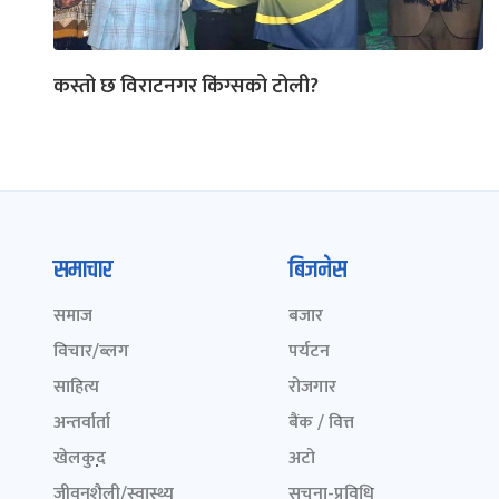
कस्तो छ विराटनगर किंग्सको टोली?
समाचार
बिजनेस
समाज
बजार
विचार/ब्लग
पर्यटन
साहित्य
रोजगार
अन्तर्वार्ता
बैंक / वित्त
खेलकुद़़
अटो
जीवनशैली/स्वास्थ्य
सूचना-प्रविधि