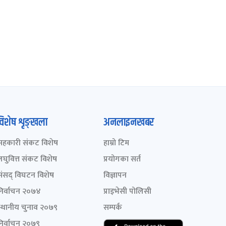
विशेष शृङ्खला
अनलाइनखबर
सहकारी संकट विशेष
हाम्रो टिम
लघुवित्त संकट विशेष
प्रयोगका सर्त
संसद् विघटन विशेष
विज्ञापन
निर्वाचन २०७४
प्राइभेसी पोलिसी
स्थानीय चुनाव २०७९
सम्पर्क
निर्वाचन २०७९