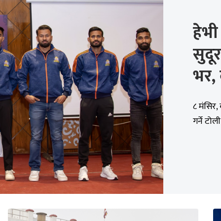
हेभी
सुदू
भर,
८ मंसिर, 
गर्ने टोल