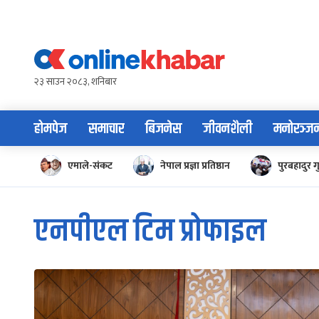
Skip
to
content
२३ साउन २०८३, शनिबार
होमपेज
समाचार
बिजनेस
जीवनशैली
मनोरञ्ज
एमाले-संकट
नेपाल प्रज्ञा प्रतिष्ठान
पुरबहादुर ग
एनपीएल टिम प्रोफाइल