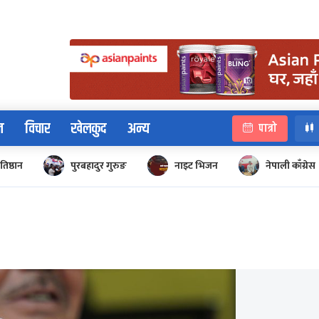
न
विचार
खेलकुद
अन्य
पात्रो
रतिष्ठान
पुरबहादुर गुरुङ
नाइट भिजन
नेपाली काँग्रेस