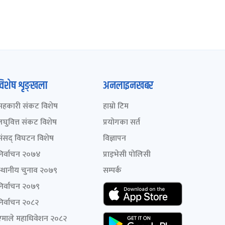
विशेष शृङ्खला
अनलाइनखबर
सहकारी संकट विशेष
हाम्रो टिम
लघुवित्त संकट विशेष
प्रयोगका सर्त
संसद् विघटन विशेष
विज्ञापन
निर्वाचन २०७४
प्राइभेसी पोलिसी
स्थानीय चुनाव २०७९
सम्पर्क
निर्वाचन २०७९
निर्वाचन २०८२
एमाले महाधिवेशन २०८२