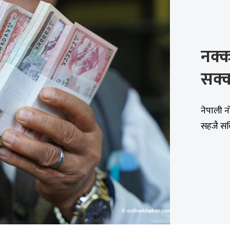
नक्
सक्क
नेपाली 
सहजै सकि