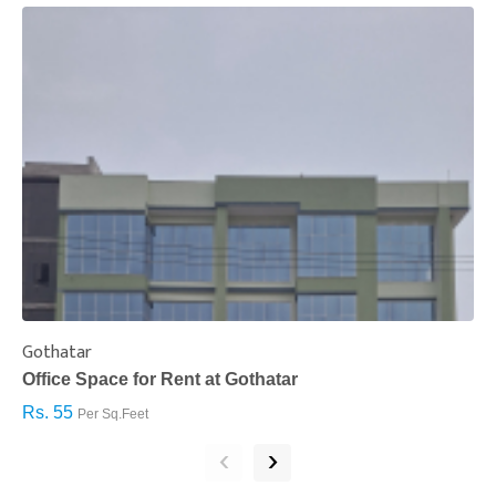
Gothatar
S
Office Space for Rent at Gothatar
H
Rs. 55
R
Per Sq.Feet
‹
›