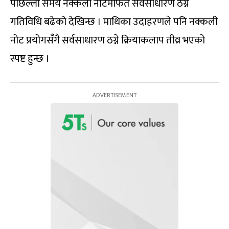
पछिल्लो समय नक्कली नोटमार्फत सर्वसाधारण ठग्ने
गतिविधि बढेको देखिन्छ । माथिका उदाहरणले पनि नक्कली
नोट प्रयोगसँगै सर्वसाधारण ठग्ने क्रियाकलाप तीव्र भएको
स्पष्ट हुन्छ ।