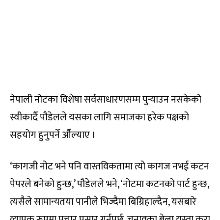
नेपाली नोटका विशेषा सर्वसाधारणसम्म पुर्‍याउन नसकेको
स्वीकार्दै पौडेलले यसका लागि समाजका हरेक पक्षको
सहयोग हुनुपर्ने औँल्याए ।
‘कागजी नोट भने पनि वास्तविकतामा त्यो कागज नभई कटन
पेपरले बनेको हुन्छ,’ पौडेलले भने, ‘नोटमा कटनको पार्ट हुन्छ,
त्यसैले सामान्यतया पानीले भिज्दैमा बिग्रिहाल्दैन, यसबारे
व्यापक रूपमा प्रचार प्रसार गर्नुपर्छ, चुनावका बेला यस्ता कुरा