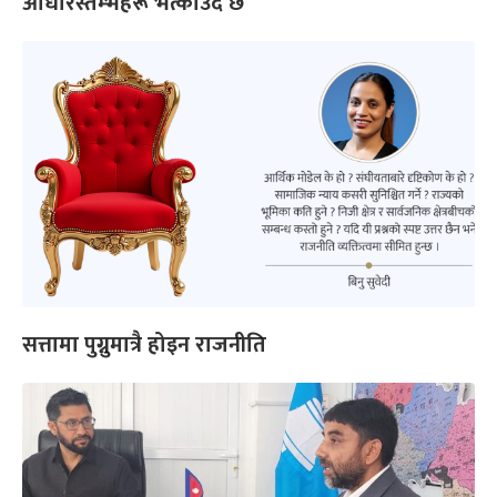
आधारस्तम्भहरू भत्काउँदै छ’
सत्तामा पुग्नुमात्रै होइन राजनीति