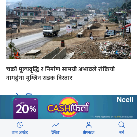
चर्को मूल्यवृद्धि र निर्माण सामग्री अभावले रोकियो
नागढुंगा-मुग्लिन सडक विस्तार
यो पनि
ताजा अपडेट
ट्रेन्डिङ
प्रोफाइल
सर्च