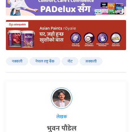
नक्कली
नेपाल राष्ट्र बैंक
नोट
सक्कली
लेखक
भुवन पौडेल