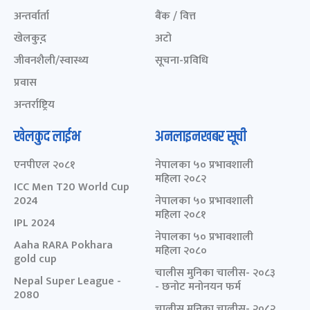
अन्तर्वार्ता
बैंक / वित्त
खेलकुद़़
अटो
जीवनशैली/स्वास्थ्य
सूचना-प्रविधि
प्रवास
अन्तर्राष्ट्रिय
खेलकुद लाईभ
अनलाइनखबर सूची
एनपीएल २०८१
नेपालका ५० प्रभावशाली
महिला २०८२
ICC Men T20 World Cup
2024
नेपालका ५० प्रभावशाली
महिला २०८१
IPL 2024
नेपालका ५० प्रभावशाली
Aaha RARA Pokhara
महिला २०८०
gold cup
चालीस मुनिका चालीस- २०८३
Nepal Super League -
- छनोट मनोनयन फर्म
2080
चालीस मुनिका चालीस- २०८२