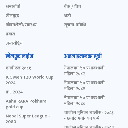
अन्तर्वार्ता
बैंक / वित्त
खेलकुद़़
अटो
जीवनशैली/स्वास्थ्य
सूचना-प्रविधि
प्रवास
अन्तर्राष्ट्रिय
खेलकुद लाईभ
अनलाइनखबर सूची
एनपीएल २०८१
नेपालका ५० प्रभावशाली
महिला २०८२
ICC Men T20 World Cup
2024
नेपालका ५० प्रभावशाली
महिला २०८१
IPL 2024
नेपालका ५० प्रभावशाली
Aaha RARA Pokhara
महिला २०८०
gold cup
चालीस मुनिका चालीस- २०८३
Nepal Super League -
- छनोट मनोनयन फर्म
2080
चालीस मुनिका चालीस- २०८२