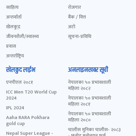
साहित्य
रोजगार
अन्तर्वार्ता
बैंक / वित्त
खेलकुद़़
अटो
जीवनशैली/स्वास्थ्य
सूचना-प्रविधि
प्रवास
अन्तर्राष्ट्रिय
खेलकुद लाईभ
अनलाइनखबर सूची
एनपीएल २०८१
नेपालका ५० प्रभावशाली
महिला २०८२
ICC Men T20 World Cup
2024
नेपालका ५० प्रभावशाली
महिला २०८१
IPL 2024
नेपालका ५० प्रभावशाली
Aaha RARA Pokhara
महिला २०८०
gold cup
चालीस मुनिका चालीस- २०८३
Nepal Super League -
- छनोट मनोनयन फर्म