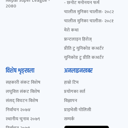
Nepal Super League -
- छनोट मनोनयन फर्म
2080
चालीस मुनिका चालीस- २०८२
चालीस मुनिका चालीस- २०८१
मेरो कथा
फ्रन्टलाइन हिरोज्
प्रीति टु युनिकोड कन्भर्टर
युनिकोड टु प्रीति कन्भर्टर
विशेष शृङ्खला
अनलाइनखबर
सहकारी संकट विशेष
हाम्रो टिम
लघुवित्त संकट विशेष
प्रयोगका सर्त
संसद् विघटन विशेष
विज्ञापन
निर्वाचन २०७४
प्राइभेसी पोलिसी
स्थानीय चुनाव २०७९
सम्पर्क