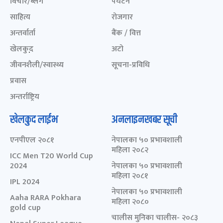
विचार/ब्लग
पर्यटन
साहित्य
रोजगार
अन्तर्वार्ता
बैंक / वित्त
खेलकुद़़
अटो
जीवनशैली/स्वास्थ्य
सूचना-प्रविधि
प्रवास
अन्तर्राष्ट्रिय
खेलकुद लाईभ
अनलाइनखबर सूची
एनपीएल २०८१
नेपालका ५० प्रभावशाली
महिला २०८२
ICC Men T20 World Cup
2024
नेपालका ५० प्रभावशाली
महिला २०८१
IPL 2024
नेपालका ५० प्रभावशाली
Aaha RARA Pokhara
महिला २०८०
gold cup
चालीस मुनिका चालीस- २०८३