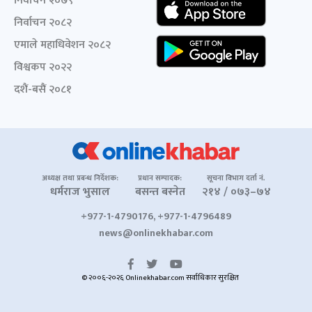
निर्वाचन २०७९
निर्वाचन २०८२
एमाले महाधिवेशन २०८२
विश्वकप २०२२
दशैं-बसैं २०८१
अध्यक्ष तथा प्रबन्ध निर्देशक:
प्रधान सम्पादक:
सूचना विभाग दर्ता नं.
धर्मराज भुसाल
बसन्त बस्नेत
२१४ / ०७३–७४
+977-1-4790176, +977-1-4796489
news@onlinekhabar.com
© २००६-२०२६ Onlinekhabar.com सर्वाधिकार सुरक्षित