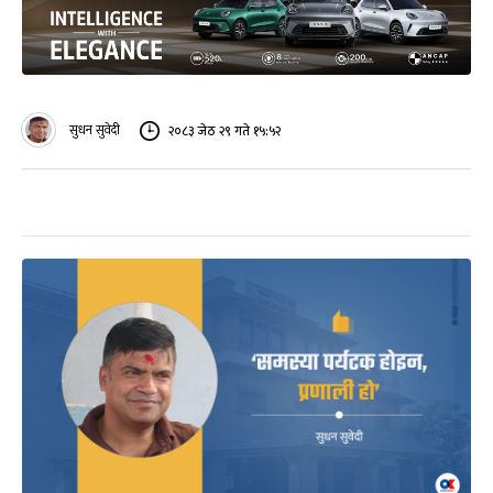
सुधन सुवेदी
२०८३ जेठ २९ गते १५:५२