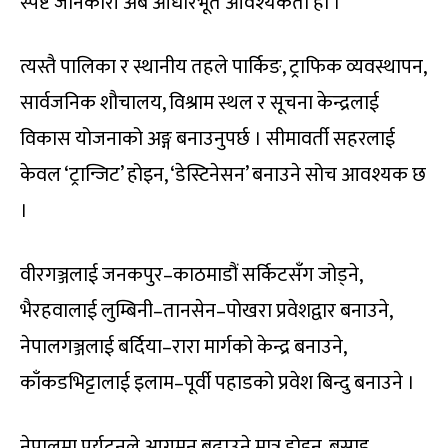
स्पष्ट जानकारी अब आधारभूत आवश्यकता हो ।
त्यस्तै पालिका र स्थानीय तहले पार्किङ, ट्राफिक व्यवस्थापन,
सार्वजनिक शौचालय, विश्राम स्थल र सूचना केन्द्रलाई
विकास योजनाको अङ्ग बनाउनुपर्छ । सीमावर्ती सहरलाई
केवल ‘ट्रान्जिट’ होइन, ‘डेस्टिनेसन’ बनाउने सोच आवश्यक छ
।
वीरगञ्जलाई जनकपुर–काठमाडौं सर्किटसँग जोड्ने,
भैरहवालाई लुम्बिनी–तानसेन–पोखरा प्रवेशद्वार बनाउने,
नेपालगञ्जलाई बर्दिया–रारा मार्गको केन्द्र बनाउने,
काँकडभिट्टालाई इलाम–पूर्वी पहाडको प्रवेश बिन्दु बनाउने ।
नेपालमा पर्यटनले आगमन बढाउने मात्र होइन, बसाइ