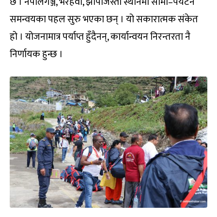
छ । नेपालगञ्ज, भैरहवा, झापाजस्ता स्थानमा सीमा–पर्यटन
समन्वयका पहल सुरु भएका छन् । यो सकारात्मक संकेत
हो । योजनामात्र पर्याप्त हुँदैनन्, कार्यान्वयन निरन्तरता नै
निर्णायक हुन्छ ।