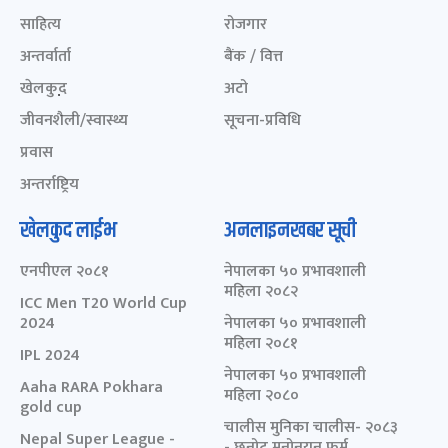
साहित्य
रोजगार
अन्तर्वार्ता
बैंक / वित्त
खेलकुद़़
अटो
जीवनशैली/स्वास्थ्य
सूचना-प्रविधि
प्रवास
अन्तर्राष्ट्रिय
खेलकुद लाईभ
अनलाइनखबर सूची
एनपीएल २०८१
नेपालका ५० प्रभावशाली
महिला २०८२
ICC Men T20 World Cup
2024
नेपालका ५० प्रभावशाली
महिला २०८१
IPL 2024
नेपालका ५० प्रभावशाली
Aaha RARA Pokhara
महिला २०८०
gold cup
चालीस मुनिका चालीस- २०८३
Nepal Super League -
- छनोट मनोनयन फर्म