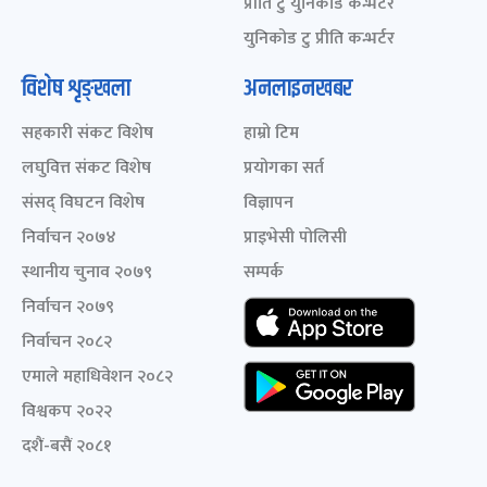
प्रीति टु युनिकोड कन्भर्टर
युनिकोड टु प्रीति कन्भर्टर
विशेष शृङ्खला
अनलाइनखबर
सहकारी संकट विशेष
हाम्रो टिम
लघुवित्त संकट विशेष
प्रयोगका सर्त
संसद् विघटन विशेष
विज्ञापन
निर्वाचन २०७४
प्राइभेसी पोलिसी
स्थानीय चुनाव २०७९
सम्पर्क
निर्वाचन २०७९
निर्वाचन २०८२
एमाले महाधिवेशन २०८२
विश्वकप २०२२
दशैं-बसैं २०८१