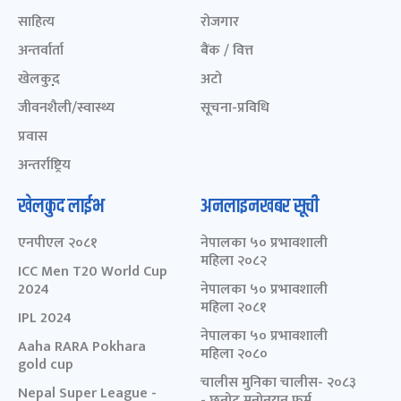
साहित्य
रोजगार
अन्तर्वार्ता
बैंक / वित्त
खेलकुद़़
अटो
जीवनशैली/स्वास्थ्य
सूचना-प्रविधि
प्रवास
अन्तर्राष्ट्रिय
खेलकुद लाईभ
अनलाइनखबर सूची
एनपीएल २०८१
नेपालका ५० प्रभावशाली
महिला २०८२
ICC Men T20 World Cup
2024
नेपालका ५० प्रभावशाली
महिला २०८१
IPL 2024
नेपालका ५० प्रभावशाली
Aaha RARA Pokhara
महिला २०८०
gold cup
चालीस मुनिका चालीस- २०८३
Nepal Super League -
- छनोट मनोनयन फर्म