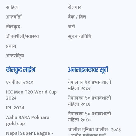
साहित्य
रोजगार
अन्तर्वार्ता
बैंक / वित्त
खेलकुद़़
अटो
जीवनशैली/स्वास्थ्य
सूचना-प्रविधि
प्रवास
अन्तर्राष्ट्रिय
खेलकुद लाईभ
अनलाइनखबर सूची
एनपीएल २०८१
नेपालका ५० प्रभावशाली
महिला २०८२
ICC Men T20 World Cup
2024
नेपालका ५० प्रभावशाली
महिला २०८१
IPL 2024
नेपालका ५० प्रभावशाली
Aaha RARA Pokhara
महिला २०८०
gold cup
चालीस मुनिका चालीस- २०८३
Nepal Super League -
- छनोट मनोनयन फर्म