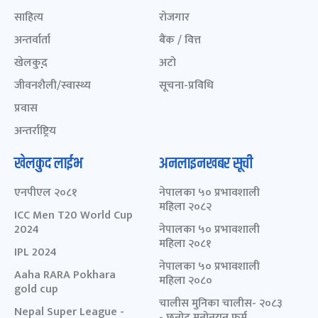
साहित्य
रोजगार
अन्तर्वार्ता
बैंक / वित्त
खेलकुद़़
अटो
जीवनशैली/स्वास्थ्य
सूचना-प्रविधि
प्रवास
अन्तर्राष्ट्रिय
खेलकुद लाईभ
अनलाइनखबर सूची
एनपीएल २०८१
नेपालका ५० प्रभावशाली
महिला २०८२
ICC Men T20 World Cup
2024
नेपालका ५० प्रभावशाली
महिला २०८१
IPL 2024
नेपालका ५० प्रभावशाली
Aaha RARA Pokhara
महिला २०८०
gold cup
चालीस मुनिका चालीस- २०८३
Nepal Super League -
- छनोट मनोनयन फर्म