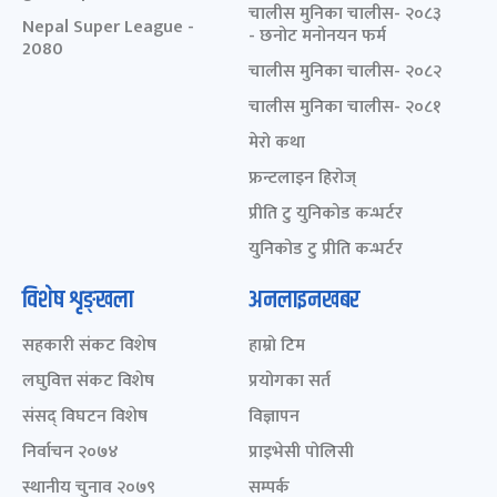
चालीस मुनिका चालीस- २०८३
Nepal Super League -
- छनोट मनोनयन फर्म
2080
चालीस मुनिका चालीस- २०८२
चालीस मुनिका चालीस- २०८१
मेरो कथा
फ्रन्टलाइन हिरोज्
प्रीति टु युनिकोड कन्भर्टर
युनिकोड टु प्रीति कन्भर्टर
विशेष शृङ्खला
अनलाइनखबर
सहकारी संकट विशेष
हाम्रो टिम
लघुवित्त संकट विशेष
प्रयोगका सर्त
संसद् विघटन विशेष
विज्ञापन
निर्वाचन २०७४
प्राइभेसी पोलिसी
स्थानीय चुनाव २०७९
सम्पर्क