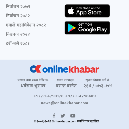
निर्वाचन २०७९
निर्वाचन २०८२
एमाले महाधिवेशन २०८२
विश्वकप २०२२
दशैं-बसैं २०८१
अध्यक्ष तथा प्रबन्ध निर्देशक:
प्रधान सम्पादक:
सूचना विभाग दर्ता नं.
धर्मराज भुसाल
बसन्त बस्नेत
२१४ / ०७३–७४
+977-1-4790176, +977-1-4796489
news@onlinekhabar.com
© २००६-२०२६ Onlinekhabar.com सर्वाधिकार सुरक्षित