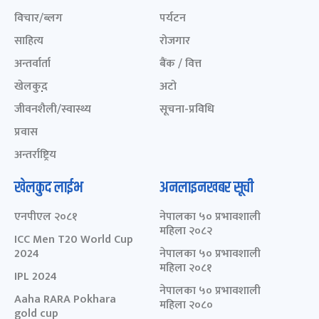
विचार/ब्लग
पर्यटन
साहित्य
रोजगार
अन्तर्वार्ता
बैंक / वित्त
खेलकुद़़
अटो
जीवनशैली/स्वास्थ्य
सूचना-प्रविधि
प्रवास
अन्तर्राष्ट्रिय
खेलकुद लाईभ
अनलाइनखबर सूची
एनपीएल २०८१
नेपालका ५० प्रभावशाली
महिला २०८२
ICC Men T20 World Cup
2024
नेपालका ५० प्रभावशाली
महिला २०८१
IPL 2024
नेपालका ५० प्रभावशाली
Aaha RARA Pokhara
महिला २०८०
gold cup