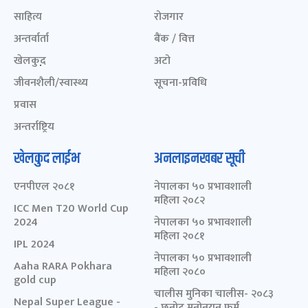
साहित्य
रोजगार
अन्तर्वार्ता
बैंक / वित्त
खेलकुद़़
अटो
जीवनशैली/स्वास्थ्य
सूचना-प्रविधि
प्रवास
अन्तर्राष्ट्रिय
खेलकुद लाईभ
अनलाइनखबर सूची
एनपीएल २०८१
नेपालका ५० प्रभावशाली
महिला २०८२
ICC Men T20 World Cup
2024
नेपालका ५० प्रभावशाली
महिला २०८१
IPL 2024
नेपालका ५० प्रभावशाली
Aaha RARA Pokhara
महिला २०८०
gold cup
चालीस मुनिका चालीस- २०८३
Nepal Super League -
- छनोट मनोनयन फर्म