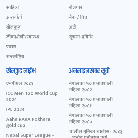
साहित्य
रोजगार
अन्तर्वार्ता
बैंक / वित्त
खेलकुद़़
अटो
जीवनशैली/स्वास्थ्य
सूचना-प्रविधि
प्रवास
अन्तर्राष्ट्रिय
खेलकुद लाईभ
अनलाइनखबर सूची
एनपीएल २०८१
नेपालका ५० प्रभावशाली
महिला २०८२
ICC Men T20 World Cup
2024
नेपालका ५० प्रभावशाली
महिला २०८१
IPL 2024
नेपालका ५० प्रभावशाली
Aaha RARA Pokhara
महिला २०८०
gold cup
चालीस मुनिका चालीस- २०८३
Nepal Super League -
- छनोट मनोनयन फर्म