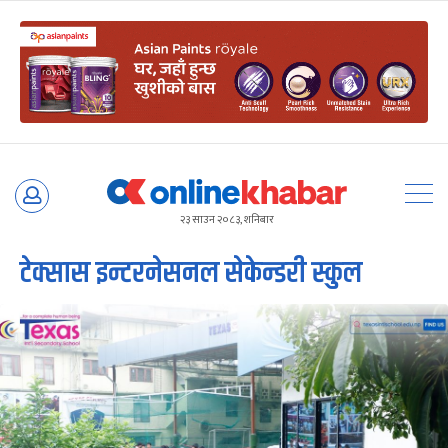
Skip
to
२३ साउन २०८३, शनिबार
content
टेक्सास इन्टरनेसनल सेकेन्डरी स्कुल