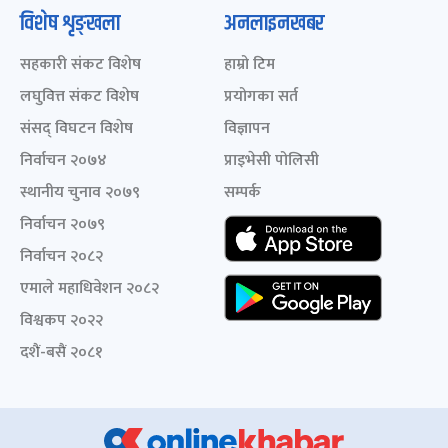
विशेष शृङ्खला
अनलाइनखबर
सहकारी संकट विशेष
हाम्रो टिम
लघुवित्त संकट विशेष
प्रयोगका सर्त
संसद् विघटन विशेष
विज्ञापन
निर्वाचन २०७४
प्राइभेसी पोलिसी
स्थानीय चुनाव २०७९
सम्पर्क
निर्वाचन २०७९
निर्वाचन २०८२
एमाले महाधिवेशन २०८२
विश्वकप २०२२
दशैं-बसैं २०८१