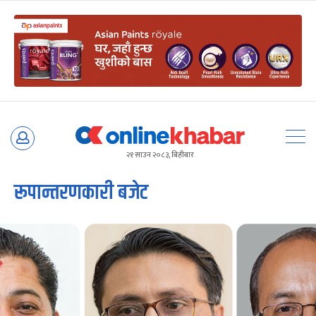
Skip
to
२१ साउन २०८३, बिहीबार
content
रूपान्तरणकारी बजेट