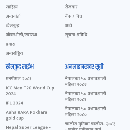
साहित्य
रोजगार
अन्तर्वार्ता
बैंक / वित्त
खेलकुद़़
अटो
जीवनशैली/स्वास्थ्य
सूचना-प्रविधि
प्रवास
अन्तर्राष्ट्रिय
खेलकुद लाईभ
अनलाइनखबर सूची
एनपीएल २०८१
नेपालका ५० प्रभावशाली
महिला २०८२
ICC Men T20 World Cup
2024
नेपालका ५० प्रभावशाली
महिला २०८१
IPL 2024
नेपालका ५० प्रभावशाली
Aaha RARA Pokhara
महिला २०८०
gold cup
चालीस मुनिका चालीस- २०८३
Nepal Super League -
- छनोट मनोनयन फर्म