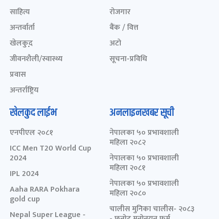
साहित्य
रोजगार
अन्तर्वार्ता
बैंक / वित्त
खेलकुद़़
अटो
जीवनशैली/स्वास्थ्य
सूचना-प्रविधि
प्रवास
अन्तर्राष्ट्रिय
खेलकुद लाईभ
अनलाइनखबर सूची
एनपीएल २०८१
नेपालका ५० प्रभावशाली
महिला २०८२
ICC Men T20 World Cup
2024
नेपालका ५० प्रभावशाली
महिला २०८१
IPL 2024
नेपालका ५० प्रभावशाली
Aaha RARA Pokhara
महिला २०८०
gold cup
चालीस मुनिका चालीस- २०८३
Nepal Super League -
- छनोट मनोनयन फर्म