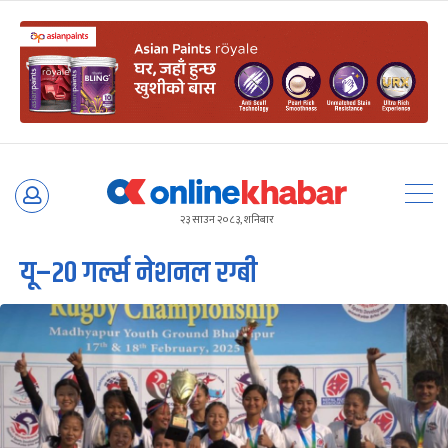
Skip
to
२३ साउन २०८३, शनिबार
content
यू–२० गर्ल्स नेशनल रग्बी