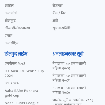
साहित्य
रोजगार
अन्तर्वार्ता
बैंक / वित्त
खेलकुद़़
अटो
जीवनशैली/स्वास्थ्य
सूचना-प्रविधि
प्रवास
अन्तर्राष्ट्रिय
खेलकुद लाईभ
अनलाइनखबर सूची
एनपीएल २०८१
नेपालका ५० प्रभावशाली
महिला २०८२
ICC Men T20 World Cup
2024
नेपालका ५० प्रभावशाली
महिला २०८१
IPL 2024
नेपालका ५० प्रभावशाली
Aaha RARA Pokhara
महिला २०८०
gold cup
चालीस मुनिका चालीस- २०८३
Nepal Super League -
- छनोट मनोनयन फर्म