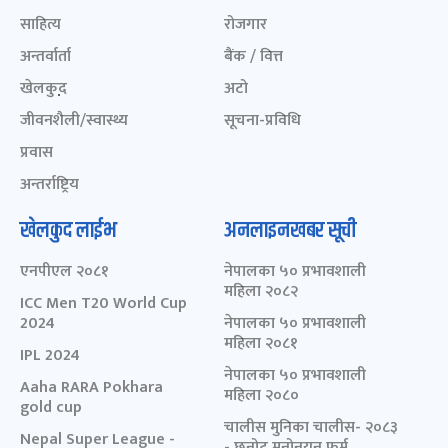
साहित्य
रोजगार
अन्तर्वार्ता
बैंक / वित्त
खेलकुद़़
अटो
जीवनशैली/स्वास्थ्य
सूचना-प्रविधि
प्रवास
अन्तर्राष्ट्रिय
खेलकुद लाईभ
अनलाइनखबर सूची
एनपीएल २०८१
नेपालका ५० प्रभावशाली
महिला २०८२
ICC Men T20 World Cup
2024
नेपालका ५० प्रभावशाली
महिला २०८१
IPL 2024
नेपालका ५० प्रभावशाली
Aaha RARA Pokhara
महिला २०८०
gold cup
चालीस मुनिका चालीस- २०८३
Nepal Super League -
- छनोट मनोनयन फर्म