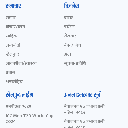
समाचार
बिजनेस
समाज
बजार
विचार/ब्लग
पर्यटन
साहित्य
रोजगार
अन्तर्वार्ता
बैंक / वित्त
खेलकुद़़
अटो
जीवनशैली/स्वास्थ्य
सूचना-प्रविधि
प्रवास
अन्तर्राष्ट्रिय
खेलकुद लाईभ
अनलाइनखबर सूची
एनपीएल २०८१
नेपालका ५० प्रभावशाली
महिला २०८२
ICC Men T20 World Cup
2024
नेपालका ५० प्रभावशाली
महिला २०८१