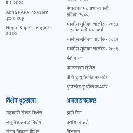
IPL 2024
नेपालका ५० प्रभावशाली
Aaha RARA Pokhara
महिला २०८०
gold cup
चालीस मुनिका चालीस- २०८३
Nepal Super League -
- छनोट मनोनयन फर्म
2080
चालीस मुनिका चालीस- २०८२
चालीस मुनिका चालीस- २०८१
मेरो कथा
फ्रन्टलाइन हिरोज्
प्रीति टु युनिकोड कन्भर्टर
युनिकोड टु प्रीति कन्भर्टर
विशेष शृङ्खला
अनलाइनखबर
सहकारी संकट विशेष
हाम्रो टिम
लघुवित्त संकट विशेष
प्रयोगका सर्त
संसद् विघटन विशेष
विज्ञापन