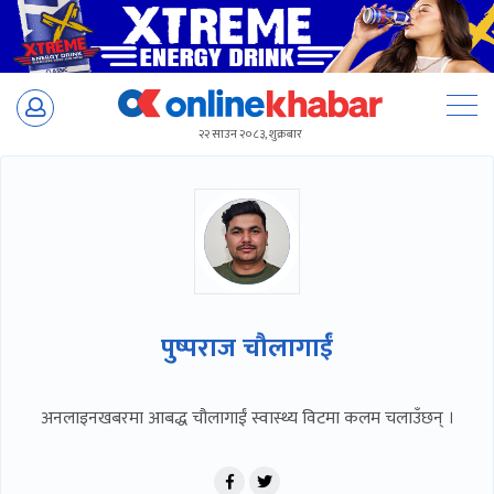
Skip
to
२२ साउन २०८३, शुक्रबार
content
पुष्पराज चौलागाईं
अनलाइनखबरमा आबद्ध चौलागाईं स्वास्थ्य विटमा कलम चलाउँछन् ।