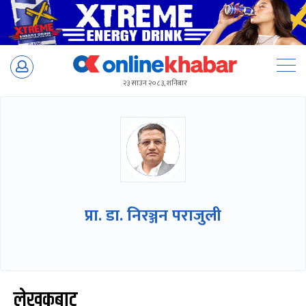
Skip
to
२३ साउन २०८३, शनिबार
content
प्रा. डा. निरञ्जन पराजुली
लेखकबाट