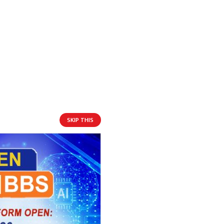
SKIP THIS
ल
माग