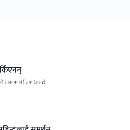
र्किएनन्
रहरी सहायक निरीक्षक (असई)
 महिन्द्रलाई समर्थन