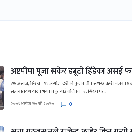
अष्टमीमा पूजा सकेर ड्यूटी हिँडेका असई फ
२७ असोज, सिरहा । १६ असोज, दशैंको फुलपाती । सशस्त्र प्रहरी बलका प्
सत्यनारायण यादव भगवानपुर गाउँपालिका– २, सिरहा घर...
0
२०७९ असोज २७ गते २०:२७
सत्ता गठबन्धनले राजेन्द्र छाडेर किन गर्‍यो