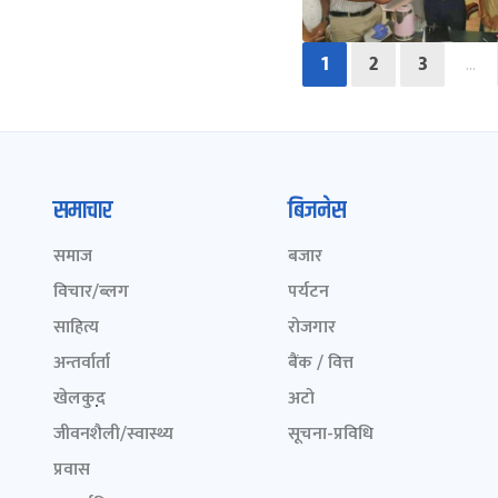
1
2
3
…
समाचार
बिजनेस
समाज
बजार
विचार/ब्लग
पर्यटन
साहित्य
रोजगार
अन्तर्वार्ता
बैंक / वित्त
खेलकुद़़
अटो
जीवनशैली/स्वास्थ्य
सूचना-प्रविधि
प्रवास