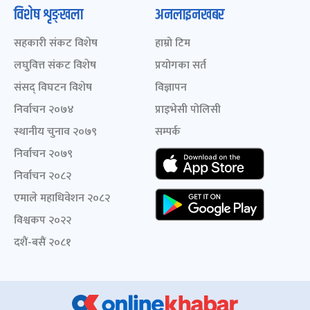
विशेष शृङ्खला
अनलाइनखबर
सहकारी संकट विशेष
हाम्रो टिम
लघुवित्त संकट विशेष
प्रयोगका सर्त
संसद् विघटन विशेष
विज्ञापन
निर्वाचन २०७४
प्राइभेसी पोलिसी
स्थानीय चुनाव २०७९
सम्पर्क
निर्वाचन २०७९
निर्वाचन २०८२
एमाले महाधिवेशन २०८२
विश्वकप २०२२
दशैं-बसैं २०८१