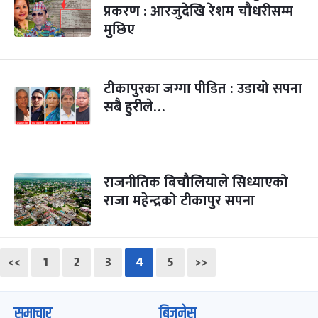
प्रकरण : आरजुदेखि रेशम चौधरीसम्म
मुछिए
टीकापुरका जग्गा पीडित : उडायो सपना
सबै हुरीले…
राजनीतिक बिचौलियाले सिध्याएको
राजा महेन्द्रको टीकापुर सपना
<<
1
2
3
4
5
>>
समाचार
बिजनेस