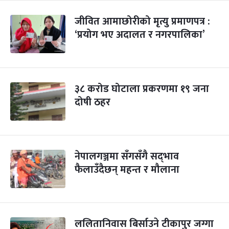
जीवित आमाछोरीको मृत्यु प्रमाणपत्र :
‘प्रयोग भए अदालत र नगरपालिका’
३८ करोड घोटाला प्रकरणमा १९ जना
दोषी ठहर
नेपालगञ्जमा सँगसँगै सद्‍भाव
फैलाउँदैछन् महन्त र मौलाना
ललितानिवास बिर्साउने टीकापुर जग्गा