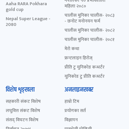
नेपालका ५० प्रभावशाली
Aaha RARA Pokhara
महिला २०८०
gold cup
चालीस मुनिका चालीस- २०८३
Nepal Super League -
- छनोट मनोनयन फर्म
2080
चालीस मुनिका चालीस- २०८२
चालीस मुनिका चालीस- २०८१
मेरो कथा
फ्रन्टलाइन हिरोज्
प्रीति टु युनिकोड कन्भर्टर
युनिकोड टु प्रीति कन्भर्टर
विशेष शृङ्खला
अनलाइनखबर
सहकारी संकट विशेष
हाम्रो टिम
लघुवित्त संकट विशेष
प्रयोगका सर्त
संसद् विघटन विशेष
विज्ञापन