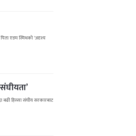
िता एडम स्मिथको 'अदृश्य
संघीयता’
्दा बढी हिस्सा संघीय सरकारबाट