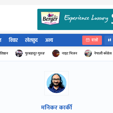
न
विचार
खेलकुद
अन्य
पात्रो
रतिष्ठान
पुरबहादुर गुरुङ
नाइट भिजन
नेपाली काँग्रेस
मनिकर कार्की