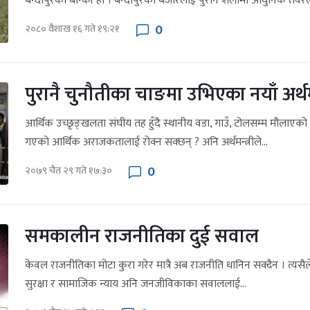
बन्दीपुरको बान्की हो । बन्दीपुरको बजारलाई पुरानै शैलीमा आधुनिक तवरले
0
२०८० वैशाख १६ गते १९:२१
पुरानै चुनौतीका चाङमा उभिएका नयाँ अर्थमन
आर्थिक उच्छृङ्खलता संघीय तह हुँदै स्थानीय वडा, गाउँ, टोलसम्म मौलाएको छ 
गएको आर्थिक अराजकतालाई रोक्न सक्छन् ? अनि अर्थमन्त्रीले...
0
२०७९ चैत २९ गते १७:३०
समकालीन राजनीतिका दुई सवाल
केवल राजनीतिका मोटा कुरा गरेर मात्रै अब राजनीति धानिन सक्दैन । त्यसैले
सुरक्षा र सामाजिक न्याय अनि जनजीविकाका सवाललाई...