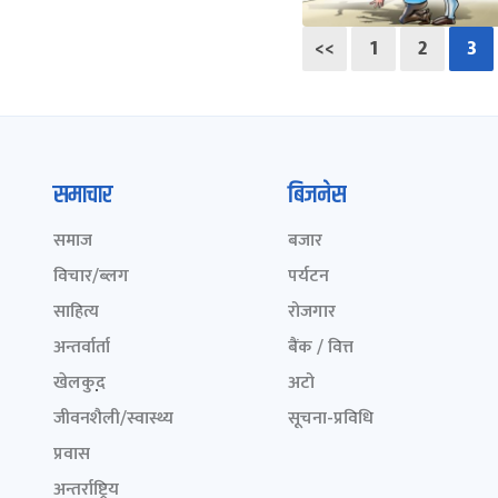
<<
1
2
3
समाचार
बिजनेस
समाज
बजार
विचार/ब्लग
पर्यटन
साहित्य
रोजगार
अन्तर्वार्ता
बैंक / वित्त
खेलकुद़़
अटो
जीवनशैली/स्वास्थ्य
सूचना-प्रविधि
प्रवास
अन्तर्राष्ट्रिय