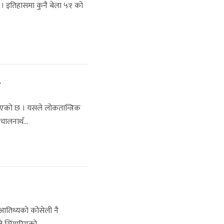
। इतिहासमा कुनै बेला ५ः१ को
ङ
गिएको छ । यसले लोकतान्त्रिक
ालनार्थ...
ो आतिथ्यको कोसेली नै