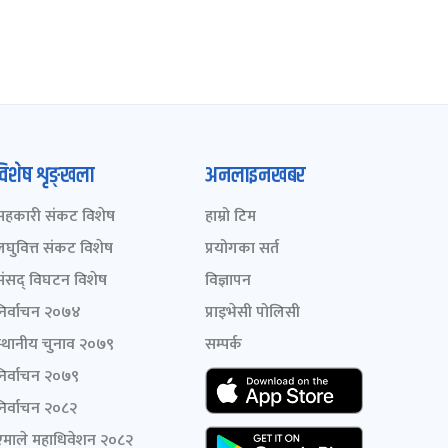
विशेष शृङ्खला
अनलाइनखबर
सहकारी संकट विशेष
हाम्रो टिम
लघुवित्त संकट विशेष
प्रयोगका सर्त
संसद् विघटन विशेष
विज्ञापन
निर्वाचन २०७४
प्राइभेसी पोलिसी
स्थानीय चुनाव २०७९
सम्पर्क
निर्वाचन २०७९
निर्वाचन २०८२
एमाले महाधिवेशन २०८२