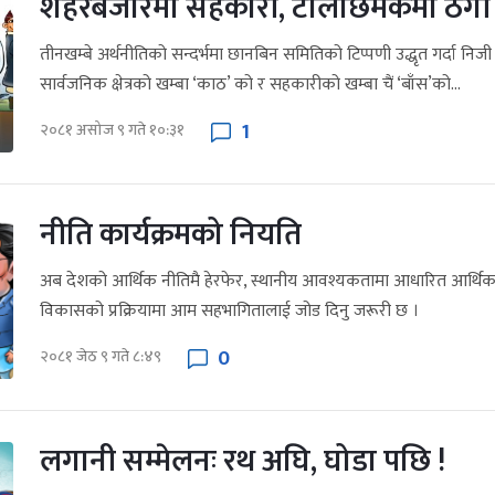
शहरबजारमा सहकारी, टोलछिमेकमा ठगी 
तीनखम्बे अर्थनीतिको सन्दर्भमा छानबिन समितिको टिप्पणी उद्धृत गर्दा निजी क
सार्वजनिक क्षेत्रको खम्बा ‘काठ’ को र सहकारीको खम्बा चैं ‘बाँस’को...
1
२०८१ असोज ९ गते १०:३१
नीति कार्यक्रमको नियति
अब देशको आर्थिक नीतिमै हेरफेर, स्थानीय आवश्यकतामा आधारित आर्थिक गत
विकासको प्रक्रियामा आम सहभागितालाई जोड दिनु जरूरी छ ।
0
२०८१ जेठ ९ गते ८:४९
लगानी सम्मेलनः रथ अघि, घोडा पछि !