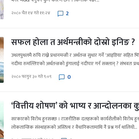
भनेर मख्ख पर्नुपर्ने कुनै कारण छैन । किनकि पढेर...
2
२०८० चैत १४ गते ११:२४
सफल होला त अर्थमन्त्रीको दोस्रो इनिङ ?
उथलपुथलमै रुचि राख्ने प्रधानमन्त्री र अर्थतन्त्र सुधार गर्ने 'आइडिया' सहित भित
नदीमा रुमल्लिएको अर्थतन्त्रको डुंगालाई नदीपार गर्न सक्लान् ? संभवतः प्रधान
0
२०८० फागुन ३० गते ९:०९
‘वित्तीय शोषण’ को भाष्य र आन्दोलनका क
सरकारको विरोध हुनसक्छ । राजनीतिक दलहरूको कार्यशैलीको विरोध हुनसक
लोकतान्त्रिक संस्थाहरूको अस्तित्व र वैधानिकतामाथि नै प्रश्न गर्न थालियो...