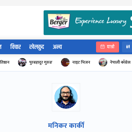
न
विचार
खेलकुद
अन्य
पात्रो
रतिष्ठान
पुरबहादुर गुरुङ
नाइट भिजन
नेपाली काँग्रेस
मनिकर कार्की