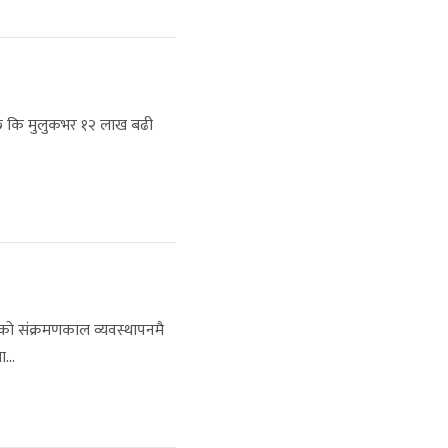
न्छ कि मुलुकभर १२ लाख बढी
िको संक्रमणकाल व्यवस्थापनमै
...