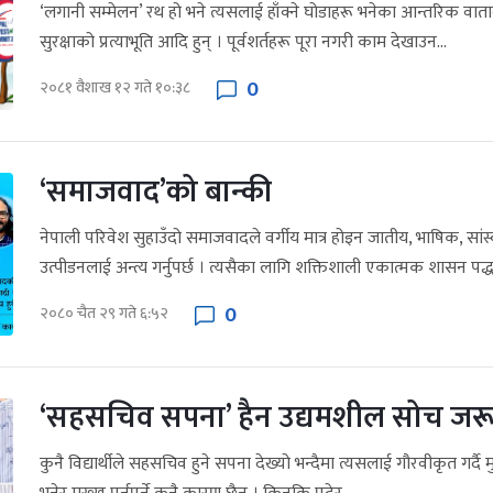
‘लगानी सम्मेलन’ रथ हो भने त्यसलाई हाँक्ने घोडाहरू भनेका आन्तरिक वाता
सुरक्षाको प्रत्याभूति आदि हुन् । पूर्वशर्तहरू पूरा नगरी काम देखाउन...
0
२०८१ वैशाख १२ गते १०:३८
‘समाजवाद’को बान्की
नेपाली परिवेश सुहाउँदो समाजवादले वर्गीय मात्र होइन जातीय, भाषिक, सा
उत्पीडनलाई अन्त्य गर्नुपर्छ । त्यसैका लागि शक्तिशाली एकात्मक शासन पद्धत
0
२०८० चैत २९ गते ६:५२
‘सहसचिव सपना’ हैन उद्यमशील सोच जरू
कुनै विद्यार्थीले सहसचिव हुने सपना देख्यो भन्दैमा त्यसलाई गौरवीकृत गर्दै मु