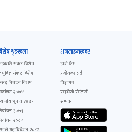
विशेष शृङ्खला
अनलाइनखबर
सहकारी संकट विशेष
हाम्रो टिम
लघुवित्त संकट विशेष
प्रयोगका सर्त
संसद् विघटन विशेष
विज्ञापन
निर्वाचन २०७४
प्राइभेसी पोलिसी
स्थानीय चुनाव २०७९
सम्पर्क
निर्वाचन २०७९
निर्वाचन २०८२
एमाले महाधिवेशन २०८२