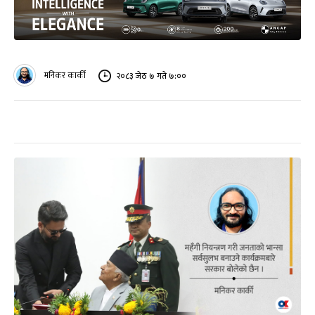
मनिकर कार्की
२०८३ जेठ ७ गते ७:००