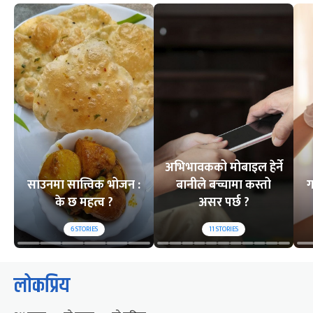
अभिभावकको मोबाइल हेर्ने
साउनमा सात्त्विक भोजन :
बानीले बच्चामा कस्तो
ग
के छ महत्व ?
असर पर्छ ?
6
STORIES
11
STORIES
लोकप्रिय