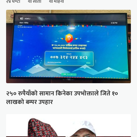
२४ घण्टा
यो साता
यो महिना
२५० रुपैयाँको सामान किनेका उपभोक्ताले जिते १०
लाखको बम्पर उपहार