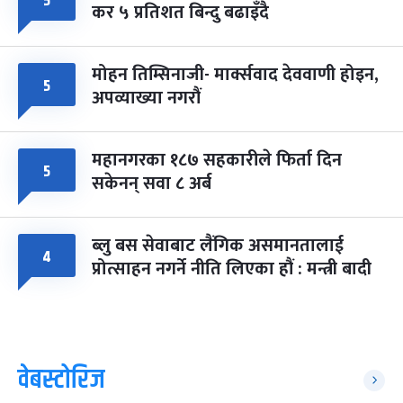
५
कर ५ प्रतिशत बिन्दु बढाइँदै
मोहन तिम्सिनाजी- मार्क्सवाद देववाणी होइन,
५
अपव्याख्या नगरौं
महानगरका १८७ सहकारीले फिर्ता दिन
५
सकेनन् सवा ८ अर्ब
ब्लु बस सेवाबाट लैंगिक असमानतालाई
४
प्रोत्साहन नगर्ने नीति लिएका हौं : मन्त्री बादी
वेबस्टोरिज