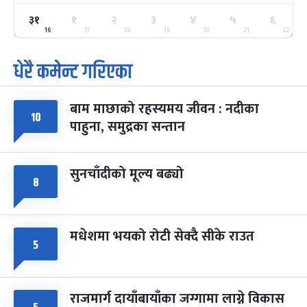
३१
ग्याल्पो ल्होसार
१
२
३
४
५
६
७ महिना बाँकी
२५
-
फाल्गुन २५, २०८३
Mar 9, 2027
मंगल
16
17
18
19
20
21
22
धेरै कमेन्ट गरिएका
पूर्णिमा व्रत
७ महिना बाँकी
७
-
चैत्र ७, २०८३
Mar 21, 2027
आइत
बाम माछाको रहस्यमय जीवन : नदीका
फागुपूर्णिमा
१०
७ महिना बाँकी
८
पाहुना, समुद्रका सन्तान
-
चैत्र ८, २०८३
Mar 22, 2027
सोम
सुनचाँदीको मूल्य बढ्यो
८
मधेशमा भयको रोटी सेक्दै सीके राउत
५
राजमार्ग दायाँबायाँका जग्गामा लाग्ने विकास