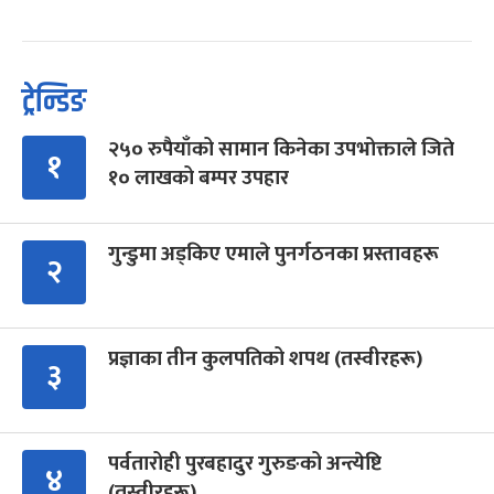
ट्रेन्डिङ
२५० रुपैयाँको सामान किनेका उपभोक्ताले जिते
१
१० लाखको बम्पर उपहार
गुन्डुमा अड्किए एमाले पुनर्गठनका प्रस्तावहरू
२
प्रज्ञाका तीन कुलपतिको शपथ (तस्वीरहरू)
३
पर्वतारोही पुरबहादुर गुरुङको अन्त्येष्टि
४
(तस्वीरहरू)