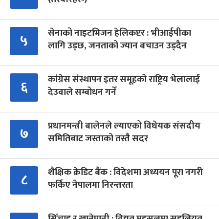
सेनाको नाइटभिजन हेलिकप्टर : भीआईपीका
५
लागि उड्छ, जनताको ज्यान बचाउन उड्दैन
कांग्रेस संस्थापन इतर समूहको राष्ट्रिय भेलालाई
६
देउवाले सम्बोधन गर्ने
प्रधानमन्त्री बालेनले ल्याएको विधेयक संसदीय
७
समितिबाट जस्ताको तस्तै सदर
शैक्षिक क्रेडिट बैंक : विदेशमा अध्ययन पूरा नगरी
८
फर्किए नेपालमा निरन्तरता
सिँचाइ र खानेपानी : विद्युत् महसुलमा सहुलियत