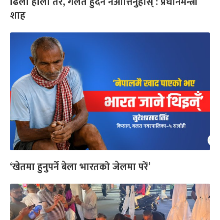
ढिलो होला तर, गलत हुँदैन नआत्तिनुहोस् : प्रधानमन्त्री
शाह
‘खेतमा हुनुपर्ने बेला भारतको जेलमा परें’