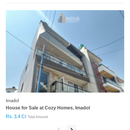
Imadol
B
House for Sale at Cozy Homes, Imadol
B
Rs. 3.4 Cr
R
Total Amount
‹
›