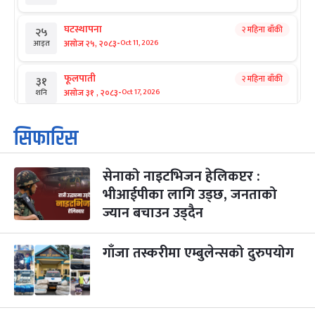
घटस्थापना
२ महिना बाँकी
२५
-
असोज २५, २०८३
Oct 11, 2026
आइत
फूलपाती
२ महिना बाँकी
३१
-
असोज ३१ , २०८३
Oct 17, 2026
शनि
कार्तिक सङ्क्रान्ति
२ महिना बाँकी
१
सिफारिस
-
कार्तिक १, २०८३
Oct 18, 2026
आइत
सेनाको नाइटभिजन हेलिकप्टर :
महानवमी
२ महिना बाँकी
३
-
भीआईपीका लागि उड्छ, जनताको
कार्तिक ३, २०८३
Oct 20, 2026
मंगल
ज्यान बचाउन उड्दैन
विजयादशमी
२ महिना बाँकी
४
-
कार्तिक ४, २०८३
Oct 21, 2026
बुध
गाँजा तस्करीमा एम्बुलेन्सको दुरुपयोग
पापा‌ङ्कुशा एकादशी व्रत
२ महिना बाँकी
५
-
कार्तिक ५, २०८३
Oct 22, 2026
बिहि