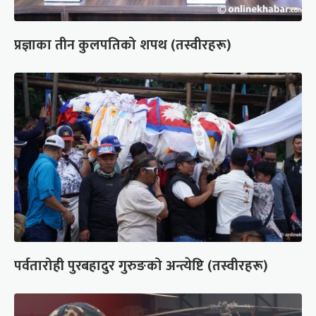
प्रज्ञाका तीन कुलपतिको शपथ (तस्वीरहरू)
पर्वतारोही पुरबहादुर गुरुङको अन्त्येष्टि (तस्वीरहरू)