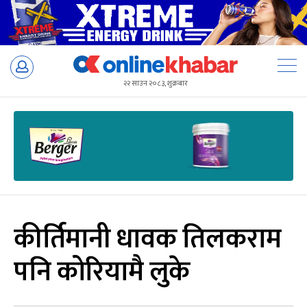
Skip
to
२२ साउन २०८३, शुक्रबार
content
कीर्तिमानी धावक तिलकराम
पनि कोरियामै लुके