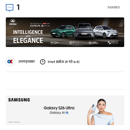
1
SHARES
अनलाइनखबर
२०७१ असोज २१ गते ७:१८