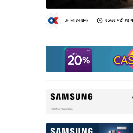
अनलाइनखबर
२०७२ भदौ १३ ग