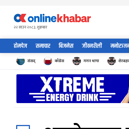
Skip
to
content
२२ साउन २०८३, शुक्रबार
होमपेज
समाचार
बिजनेस
जीवनशैली
मनोरञ्ज
संसद्
काँग्रेस
गगन थापा
शेरबहाद