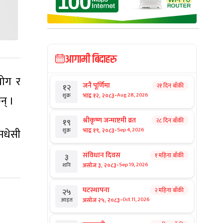
आगामी बिदाहरु
योग र
जनै पूर्णिमा
२१ दिन बाँकी
१२
-
भाद्र १२, २०८३
Aug 28, 2026
शुक्र
न् ।
श्रीकृष्ण जन्माष्टमी व्रत
२८ दिन बाँकी
१९
-
भाद्र १९, २०८३
 मधेसी
Sep 4, 2026
शुक्र
संविधान दिवस
१ महिना बाँकी
३
-
असोज ३, २०८३
Sep 19, 2026
शनि
घटस्थापना
२ महिना बाँकी
२५
-
असोज २५, २०८३
Oct 11, 2026
आइत