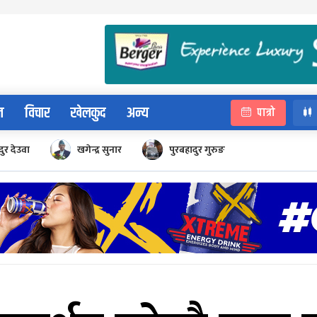
न
विचार
खेलकुद
अन्य
पात्रो
ुर देउवा
खगेन्द्र सुनार
पुरबहादुर गुरुङ