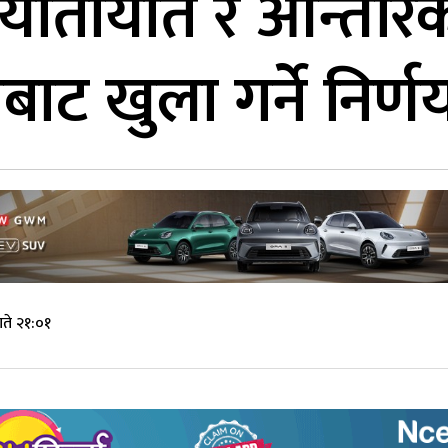
 यातायात र आन्तरि
ट खुला गर्ने निर्ण
ते २१:०१