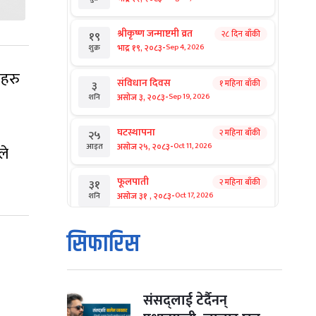
श्रीकृष्ण जन्माष्टमी व्रत
२८ दिन बाँकी
१९
-
भाद्र १९, २०८३
Sep 4, 2026
शुक्र
यहरु
संविधान दिवस
१ महिना बाँकी
३
-
असोज ३, २०८३
Sep 19, 2026
शनि
घटस्थापना
२ महिना बाँकी
२५
-
असोज २५, २०८३
Oct 11, 2026
आइत
ले
फूलपाती
२ महिना बाँकी
३१
-
असोज ३१ , २०८३
Oct 17, 2026
शनि
कार्तिक सङ्क्रान्ति
२ महिना बाँकी
१
सिफारिस
-
कार्तिक १, २०८३
Oct 18, 2026
आइत
महानवमी
२ महिना बाँकी
३
-
कार्तिक ३, २०८३
Oct 20, 2026
मंगल
संसद्लाई टेर्दैनन्