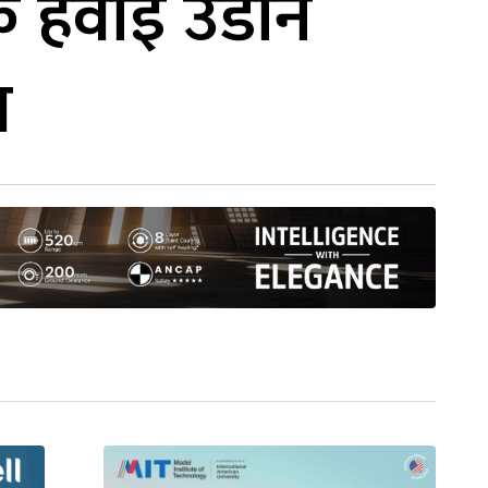
क हवाई उडान
य