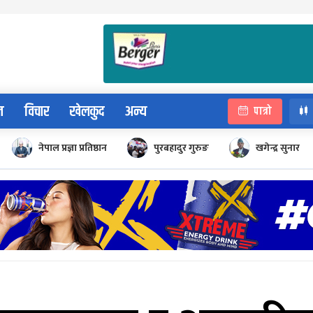
न
विचार
खेलकुद
अन्य
पात्रो
नेपाल प्रज्ञा प्रतिष्ठान
पुरबहादुर गुरुङ
खगेन्द्र सुनार