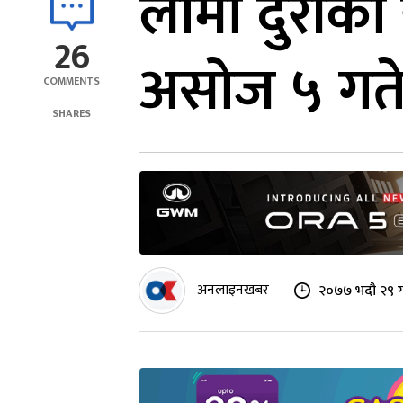
लामो दुरीको
26
असोज ५ गतेबा
COMMENTS
SHARES
अनलाइनखबर
२०७७ भदौ २९ ग