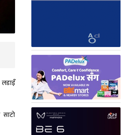
 लडाइँ
ो साटो