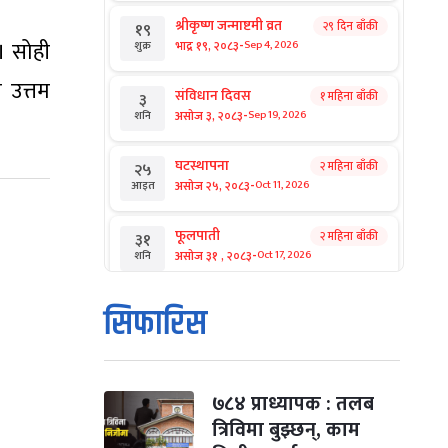
श्रीकृष्ण जन्माष्टमी व्रत
२९ दिन बाँकी
१९
-
 । सोही
भाद्र १९, २०८३
Sep 4, 2026
शुक्र
 उत्तम
संविधान दिवस
१ महिना बाँकी
३
-
असोज ३, २०८३
Sep 19, 2026
शनि
घटस्थापना
२ महिना बाँकी
२५
-
असोज २५, २०८३
Oct 11, 2026
आइत
फूलपाती
२ महिना बाँकी
३१
-
असोज ३१ , २०८३
Oct 17, 2026
शनि
कार्तिक सङ्क्रान्ति
२ महिना बाँकी
१
सिफारिस
-
कार्तिक १, २०८३
Oct 18, 2026
आइत
महानवमी
२ महिना बाँकी
३
-
कार्तिक ३, २०८३
Oct 20, 2026
मंगल
७८४ प्राध्यापक : तलब
त्रिविमा बुझ्छन्, काम
विजयादशमी
२ महिना बाँकी