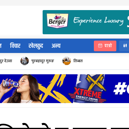
न
विचार
खेलकुद
अन्य
पात्रो
ुर देउवा
पुरबहादुर गुरुङ
तिब्बत