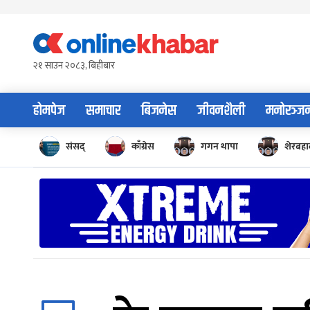
Skip
to
content
२१ साउन २०८३, बिहीबार
होमपेज
समाचार
बिजनेस
जीवनशैली
मनोरञ्ज
संसद्
काँग्रेस
गगन थापा
शेरबहाद