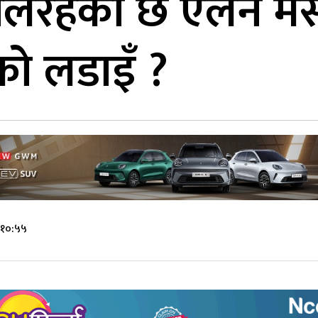
चलिरहेको छ एलन मस
को लडाइँ ?
 १०:५५