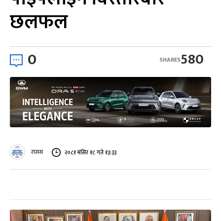
छलफल
0
580
SHARES
रासस
२०८१ मंसिर १८ गते १३:३३