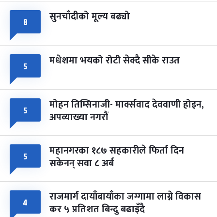
सुनचाँदीको मूल्य बढ्यो
८
मधेशमा भयको रोटी सेक्दै सीके राउत
५
मोहन तिम्सिनाजी- मार्क्सवाद देववाणी होइन,
५
अपव्याख्या नगरौं
महानगरका १८७ सहकारीले फिर्ता दिन
५
सकेनन् सवा ८ अर्ब
राजमार्ग दायाँबायाँका जग्गामा लाग्ने विकास
४
कर ५ प्रतिशत बिन्दु बढाइँदै