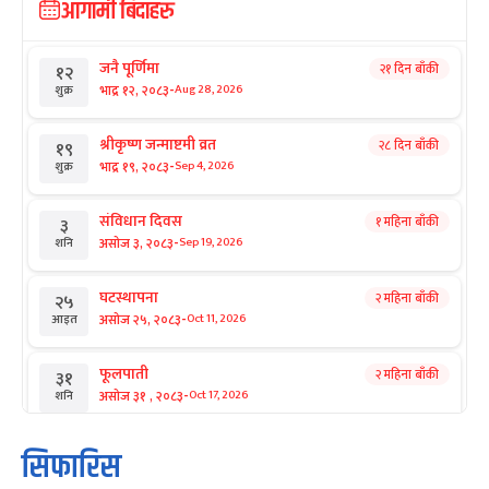
आगामी बिदाहरु
जनै पूर्णिमा
२१ दिन बाँकी
१२
-
भाद्र १२, २०८३
Aug 28, 2026
शुक्र
श्रीकृष्ण जन्माष्टमी व्रत
२८ दिन बाँकी
१९
-
भाद्र १९, २०८३
Sep 4, 2026
शुक्र
संविधान दिवस
१ महिना बाँकी
३
-
असोज ३, २०८३
Sep 19, 2026
शनि
घटस्थापना
२ महिना बाँकी
२५
-
असोज २५, २०८३
Oct 11, 2026
आइत
फूलपाती
२ महिना बाँकी
३१
-
असोज ३१ , २०८३
Oct 17, 2026
शनि
कार्तिक सङ्क्रान्ति
२ महिना बाँकी
१
सिफारिस
-
कार्तिक १, २०८३
Oct 18, 2026
आइत