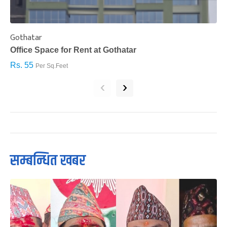
Gothatar
S
Office Space for Rent at Gothatar
H
Rs. 55
R
Per Sq.Feet
‹
›
सम्बन्धित खबर