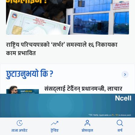
राष्ट्रिय परिचयपत्रको ‘सर्भर’ समस्याले १६ निकायका
काम प्रभावित
छुटाउनुभयो कि ?
संसद्लाई टेर्दैनन् प्रधानमन्त्री, लाचार
छन् सभामुख
‘अस्थायी प्रकृतिको अध्यादेशले ऐनको
व्यवस्था विस्थापित गर्न सक्दैन’
ताजा अपडेट
ट्रेन्डिङ
प्रोफाइल
सर्च