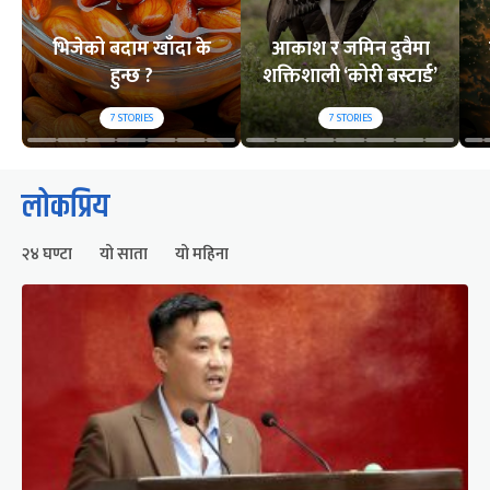
भिजेको बदाम खाँदा के
आकाश र जमिन दुवैमा
हुन्छ ?
शक्तिशाली ‘कोरी बस्टार्ड’
7
STORIES
7
STORIES
लोकप्रिय
२४ घण्टा
यो साता
यो महिना