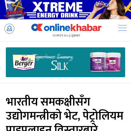
Skip
to
२२ साउन २०८३, शुक्रबार
content
भारतीय समकक्षीसँग
उद्योगमन्त्रीको भेट, पेट्रोलियम
पाइपलाइन विस्तारबारे