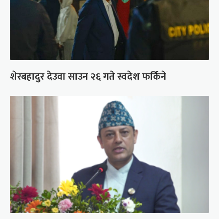
शेरबहादुर देउवा साउन २६ गते स्वदेश फर्किने